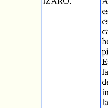
IZARO.
e
e
c
p
E
l
d
i
l