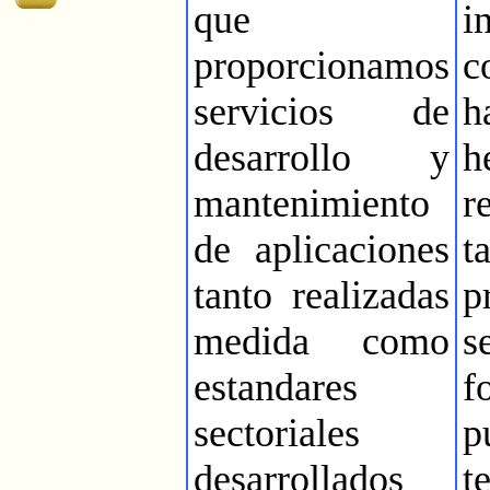
que
i
proporcionamos
c
servicios de
h
desarrollo y
h
mantenimiento
r
de aplicaciones
t
tanto realizadas
p
medida como
s
estandares
f
sectoriales
p
desarrollados
t