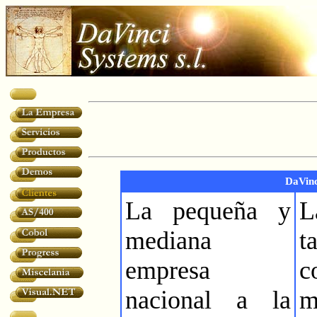
DaVinci
La pequeña y
L
mediana
t
empresa
c
nacional a la
m