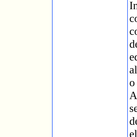
I
c
d
e
a
o
A
s
d
e