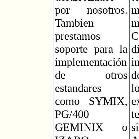
por nosotros.
m
Tambien
m
prestamos
C
soporte para la
implementación
i
de otros
d
estandares
como SYMIX,
e
PG/400
GEMINIX o
s